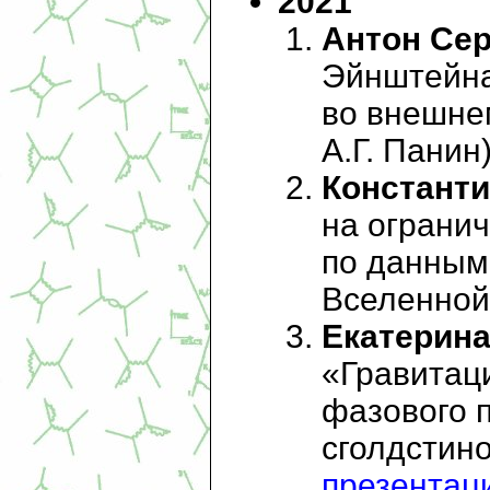
2021
Антон Сер
Эйнштейна
во внешнем
А.Г. Панин)
Константи
на ограни
по данным
Вселенной»
Екатерин
«Гравитац
фазового п
сголдстино»
презентац