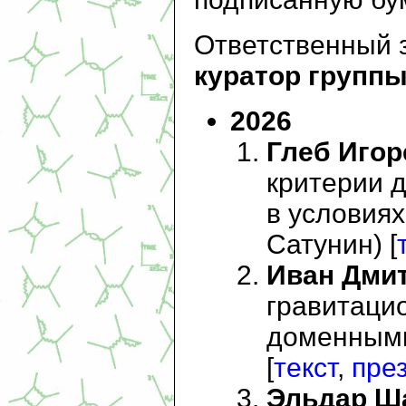
Ответственный з
куратор групп
2026
Глеб Игор
критерии 
в условиях
Сатунин) [
Иван Дми
гравитаци
доменными 
[
текст
,
пре
Эльдар Ш