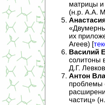
матрицы и
(н.р. А.А. 
Анастаси
«Двумерны
их приложе
Агеев) [
тек
Василий 
солитоны в
Д.Г. Левков
Антон Вл
проблемы с
расширени
частиц» (н.