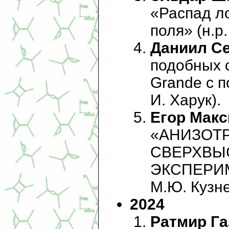
«Распад ло
поля» (н.р.
Даниил С
подобных 
Grande с 
И. Харук).
Егор Мак
«АНИЗОТ
СВЕРХВЫ
ЭКСПЕРИМ
М.Ю. Кузне
2024
Ратмир Га