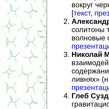
вокруг чер
[
текст
,
пре
Александр
солитоны 
волновые с
презентац
Николай 
взаимодейс
содержани
ливнях» (н.
презентац
Глеб Суз
гравитаци