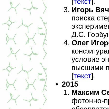
[
текст
].
Игорь Вяч
поиска ст
эксперимен
Д.С. Горбун
Олег Иго
конфигура
условие эн
высшими пр
[
текст
].
2015
Максим С
фотонно-п
обсерватор