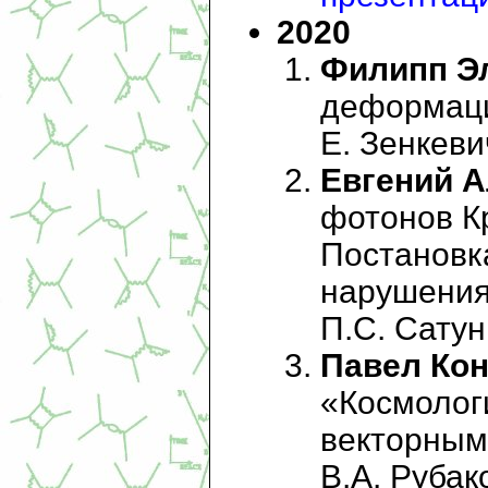
2020
Филипп Э
деформаци
Е. Зенкевич
Евгений А
фотонов К
Постановк
нарушения
П.С. Сатун
Павел Кон
«Космологи
векторным
В.А. Рубако