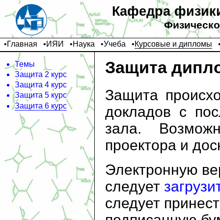
Кафедра физики
Физическо
•
Главная
•
ИЯИ
•
Наука
•
Учеба
•
Курсовые и дипломы
Защита дипло
Темы
Защита 2 курс
Защита 4 курс
Защита происхо
Защита 5 курс
Защита 6 курс
докладов с по
зала. Возможн
проектора и дос
Электронную ве
следует
загрузи
следует принест
подписанную бу