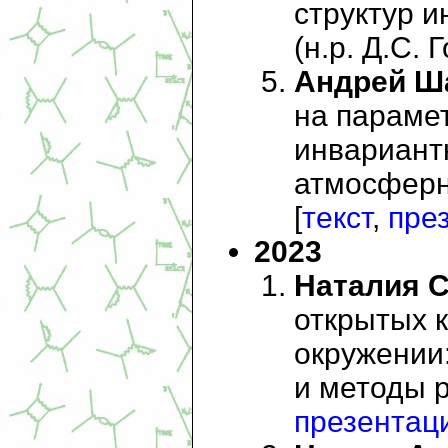
структур 
(н.р. Д.С. 
Андрей Ш
на параме
инвариант
атмосферны
[
текст
,
пре
2023
Наталия 
открытых 
окружении:
и методы р
презентац