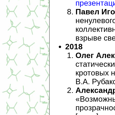
презентац
Павел Иг
ненулевог
коллектив
взрыве св
2018
Олег Алек
статическ
кротовых н
В.А. Рубако
Александр
«Возможны
прозрачнос