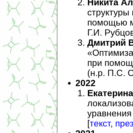
Никита Ал
структуры
помощью м
Г.И. Рубцов
Дмитрий 
«Оптимиза
при помощ
(н.р. П.С. 
2022
Екатерина
локализов
уравнения 
[
текст
,
пре