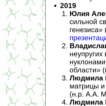
2019
Юлия Але
сильной с
генезиса» (
презентац
Владисла
неупругих
нуклонами
области» (н
Людмила 
матрицы и
(н.р. А.А. 
Людмила 