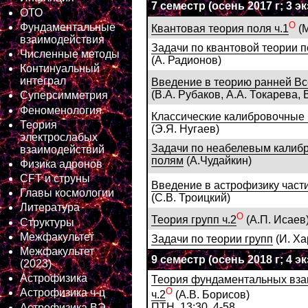
7 семестр
(осень 2017 г; 3 экз
ОТО
О
Фундаментальные
Квантовая теория поля ч.1
(М
взаимодействия
Задачи по квантовой теории 
Численные методы
(А. Радионов)
Континуальный
интеграл
Введение в теорию ранней Вс
(В.А. Рубаков, А.А. Токарева, 
Суперсимметрия
Феноменология
Классические калибровочные 
Теория
(Э.Я. Нугаев)
электрослабых
Задачи по неабелевым калиб
взаимодействий
полям
(А.Чудайкин)
Физика адронов
CFT и струны
Введение в астрофизику част
Главы космологии
(С.В. Троицкий)
Литература
О
Теория групп ч.2
(А.П. Исаев
Структуры
Межфакультет
Задачи по теории групп
(И. Ха
Межфакультет
9 семестр
(осень 2018 г; 4 экз
(2023)
Астрофизика
Теория фундаментальных вза
О
Астрофизика ч-ц
ч.2
(А.В. Борисов)
ПТН, 13:30, 4-58
Астрофизика ВЭ