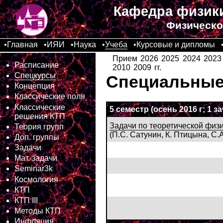
Кафедра физики
Физическо
•
Главная
•
ИЯИ
•
Наука
•
Учеба
•
Курсовые и дипломы
Прием
2026
2025
2024
2023
Расписание
2010
2009
гг.
Спецкурсы
Специальные 
Концепция
Классические поля
Классические
5 семестр (осень 2016 г; 1 за
решения КТП
Задачи по теоретической физ
Теория групп
(П.С. Сатунин, К. Птицына, С.
Доп. группы
Задачи
Мат. задачи
Seminar3k
Космология
КТП
КТП III
Методы КТП
Инфляция