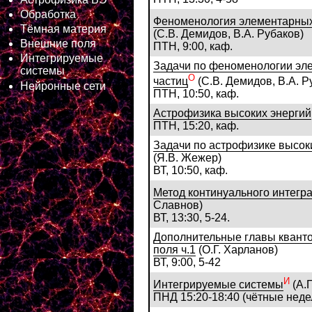
Обработка
Феноменология элементарных
Тёмная материя
(С.В. Демидов, В.А. Рубаков)
Внешние поля
ПТН, 9:00, каф.
Интегрируемые
Задачи по феноменологии эл
системы
О
частиц
(С.В. Демидов, В.А. Р
Нейронные сети
ПТН, 10:50, каф.
Астрофизика высоких энергий
ПТН, 15:20, каф.
Задачи по астрофизике высок
(Я.В. Жежер)
ВТ, 10:50, каф.
Метод континуального интегр
Славнов)
ВТ, 13:30, 5-24.
Дополнительные главы квант
поля ч.1
(О.Г. Харланов)
ВТ, 9:00, 5-42
И
Интегрируемые системы
(А.П
ПНД 15:20-18:40 (чётные недел