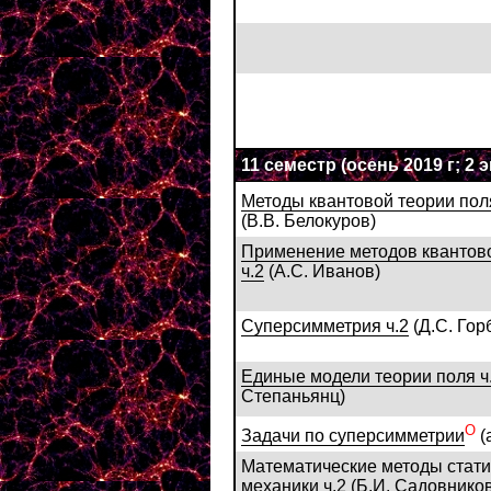
11 семестр
(осень 2019 г; 2 эк
Методы квантовой теории поля
(В.В. Белокуров)
Применение методов квантово
ч.2
(А.С. Иванов)
Суперсимметрия ч.2
(Д.С. Гор
Единые модели теории поля ч
Степаньянц)
О
Задачи по суперсимметрии
(
Математические методы стати
механики ч.2 (Б.И. Садовников