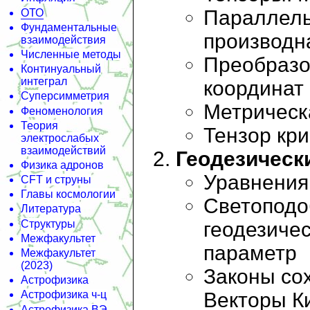
Параллель
ОТО
Фундаментальные
производн
взаимодействия
Численные методы
Преобразо
Континуальный
интеграл
координат
Суперсимметрия
Метрическа
Феноменология
Теория
Тензор кри
электрослабых
взаимодействий
Геодезическ
Физика адронов
Уравнения
CFT и струны
Главы космологии
Светоподо
Литература
геодезиче
Структуры
Межфакультет
параметр
Межфакультет
(2023)
Законы сох
Астрофизика
Векторы К
Астрофизика ч-ц
Астрофизика ВЭ