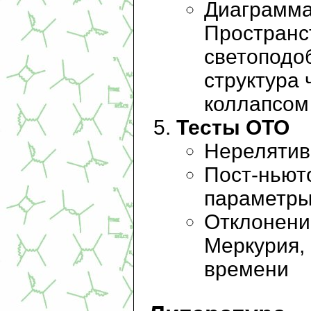
Диаграмма
Пространс
светоподо
структура
коллапсом
Тесты ОТО
Нерелятив
Пост-ньют
параметр
Отклонени
Меркурия,
времени