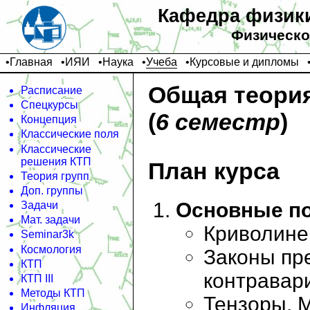
Кафедра физики
Физическо
•
Главная
•
ИЯИ
•
Наука
•
Учеба
•
Курсовые и дипломы
Общая теори
Расписание
Спецкурсы
(
6 семестр
)
Концепция
Классические поля
Классические
решения КТП
План курса
Теория групп
Доп. группы
Основные по
Задачи
Мат. задачи
Криволине
Seminar3k
Космология
Законы пр
КТП
контравар
КТП III
Методы КТП
Тензоры. 
Инфляция