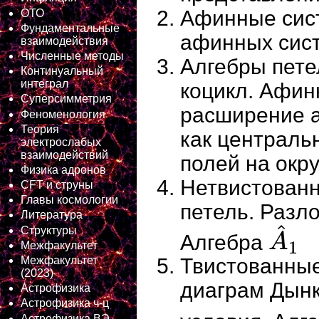
Афинные сис
ОТО
Фундаментальные
афинных сист
взаимодействия
Численные методы
Алгебры пете
Континуальный
интеграл
коцикл. Афин
Суперсимметрия
расширение а
Феноменология
Теория
как централь
электрослабых
взаимодействий
полей на окр
Физика адронов
Нетвистованн
CFT и струны
Главы космологии
петель. Разл
Литература
^
Структуры
Алгебра
A
1
Межфакультет
A
^
1
Межфакультет
Твистованны
(2023)
диаграм Дынк
Астрофизика
Астрофизика ч-ц
Астрофизика ВЭ