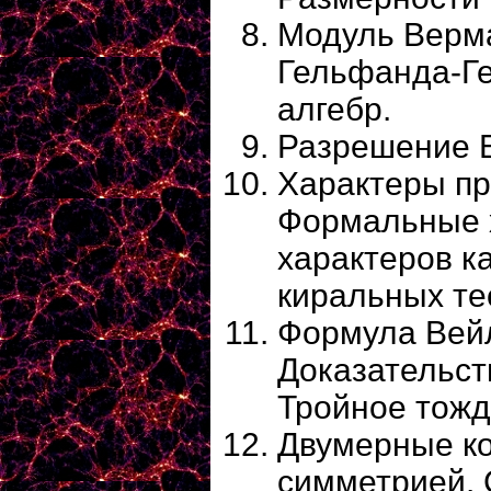
Модуль Верм
Гельфанда-Ге
алгебр.
Разрешение Б
Характеры пр
Формальные 
характеров к
киральных те
Формула Вейл
Доказательст
Тройное тожд
Двумерные к
симметрией. 