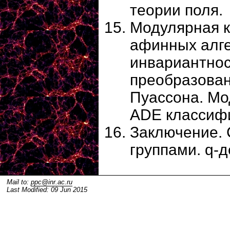
теории поля.
Модулярная к
афинных алге
инвариантнос
преобразова
Пуассона. Мо
ADE классифи
Заключение. 
группами. q-
Mail to:
ppc@inr.ac.ru
Last Modified: 09 Jun 2015