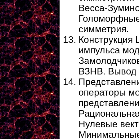
Весса-Зумино
Голоморфные
симметрия.
Конструкция 
импульса мод
Замолодчико
ВЗНВ. Вывод 
Представлени
операторы м
представлени
Рациональная
Нулевые вект
Минимальные