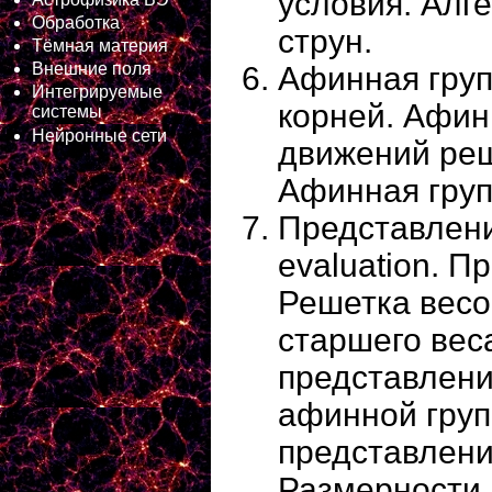
условия. Алг
Обработка
струн.
Тёмная материя
Внешние поля
Афинная груп
Интегрируемые
корней. Афин
системы
Нейронные сети
движений реш
Афинная груп
Представлени
evaluation. П
Решетка весо
старшего вес
представлени
афинной груп
представлени
Размерности 