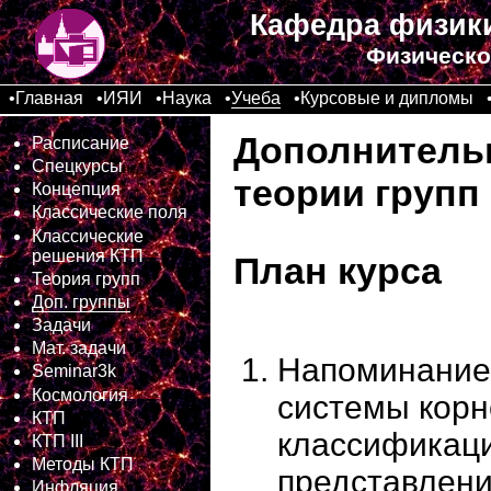
Кафедра физики
Физическо
•
Главная
•
ИЯИ
•
Наука
•
Учеба
•
Курсовые и дипломы
Дополнитель
Расписание
Спецкурсы
теории групп
Концепция
Классические поля
Классические
решения КТП
План курса
Теория групп
Доп. группы
Задачи
Мат. задачи
Напоминание.
Seminar3k
Космология
системы корн
КТП
классификаци
КТП III
Методы КТП
представлени
Инфляция