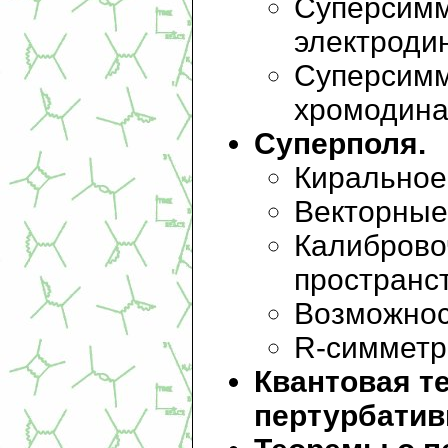
Суперсимм
электроди
Суперсимм
хромодина
Суперполя.
Киральное
Векторные
Калиброво
пространс
Возможнос
R-симметр
Квантовая т
пертурбатив