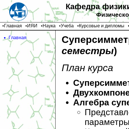
Кафедра физики
Физическо
•
Главная
•
ИЯИ
•
Наука
•
Учеба
•
Курсовые и дипломы
Суперсиммет
Главная
семестры
)
План курса
Суперсиммет
Двухкомпоне
Алгебра суп
Представл
параметры