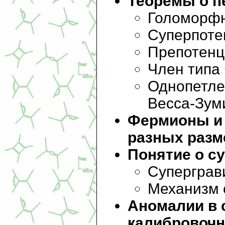
Теоремы о п
Голоморфн
Суперпоте
Препотенц
Член типа
Однопетле
Весса-Зум
Фермионы и 
разных разм
Понятие о с
Суперграв
Механизм с
Аномалии в
калибровочн