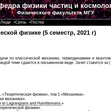
федра физики частиц и космоло
Физического факультета МГУ
•
Люди
•
Связь
•
Постер
еской физике (5 семестр, 2021 г)
ачи по классической механике, термодинамике и квантов
ждой теме сдаются в письменном виде. Зачет ставится за (
, «Теоретическая физика», том 1 «Механика».
кая механика».
e to Lagrangians and Hamiltonians.
»
еоретической физики»