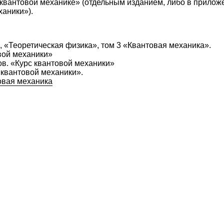
 квантовой механике» (отдельным изданием, либо в приложе
аники»).
, «Теоретическая физика», том 3 «Квантовая механика».
вой механики»
ов. «Курс квантовой механики»
 квантовой механики».
овая механика