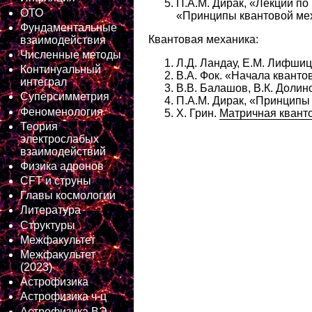
П.А.М. Дирак, «Лекции по
ОТО
«Принципы квантовой мех
Фундаментальные
Квантовая механика:
взаимодействия
Численные методы
Л.Д. Ландау, Е.М. Лифшиц
Континуальный
В.А. Фок. «Начала кванто
интеграл
В.В. Балашов, В.К. Долин
Суперсимметрия
П.А.М. Дирак, «Принципы
Феноменология
Х. Грин.
Матричная квант
Теория
электрослабых
взаимодействий
Физика адронов
CFT и струны
Главы космологии
Литература
Структуры
Межфакультет
Межфакультет
(2023)
Астрофизика
Астрофизика ч-ц
Астрофизика ВЭ