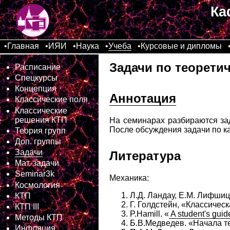
Ка
•
Главная
•
ИЯИ
•
Наука
•
Учеба
•
Курсовые и дипломы
Задачи по теоретич
Расписание
Спецкурсы
Концепция
Аннотация
Классические поля
Классические
решения КТП
На семинарах разбираются зад
После обсуждения задачи по ка
Теория групп
Доп. группы
Задачи
Литература
Мат. задачи
Seminar3k
Механика:
Космология
Л.Д. Ландау, Е.М. Лифшиц
КТП
Г. Голдстейн, «Классичес
КТП III
P.Hamill. «
A student's guid
Методы КТП
Б.В.Медведев. «Начала т
Инфляция