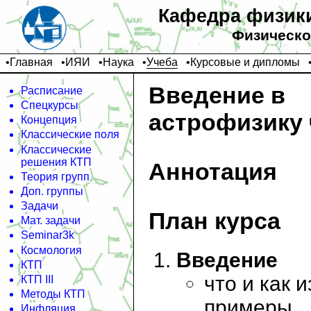
Кафедра физики
Физическо
•
Главная
•
ИЯИ
•
Наука
•
Учеба
•
Курсовые и дипломы
Введение в
Расписание
Спецкурсы
астрофизику 
Концепция
Классические поля
Классические
решения КТП
Аннотация
Теория групп
Доп. группы
Задачи
План курса
Мат. задачи
Seminar3k
Космология
Введение
КТП
что и как 
КТП III
Методы КТП
примеры
Инфляция