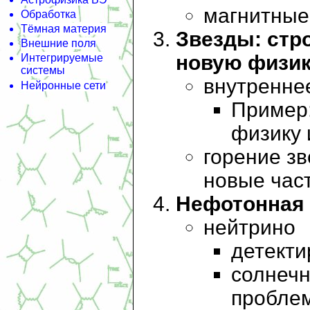
магнитные
Обработка
Тёмная материя
Звезды: стр
Внешние поля
новую физи
Интегрируемые
системы
внутренне
Нейронные сети
Пример:
физику 
горение зв
новые час
Нефотонная
нейтрино
детекти
солнечн
пробле