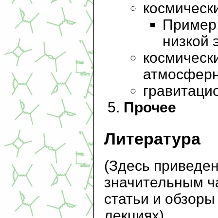
космически
Пример:
низкой 
космическ
атмосферн
гравитаци
Прочее
Литература
(Здесь приведен
значительным ча
статьи и обзоры
лекциях)