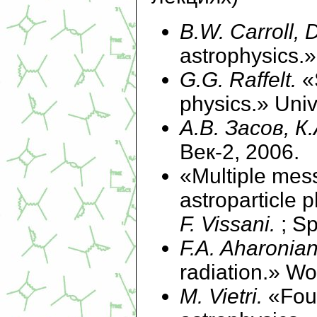
B.W. Carroll, D
astrophysics.
G.G. Raffelt.
«
physics.» Univ
А.В. Засов, К
Век-2, 2006.
«Multiple mes
astroparticle 
F. Vissani.
; S
F.A. Aharonia
radiation.» Wor
М. Vietri.
«Fou