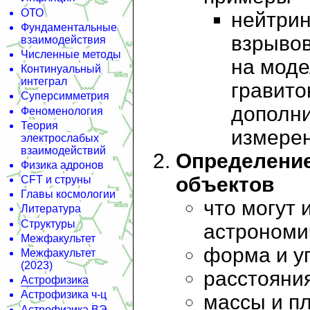
ОТО
нейтрин
Фундаментальные
взрывов
взаимодействия
Численные методы
на моде
Континуальный
интеграл
гравито
Суперсимметрия
дополн
Феноменология
Теория
измере
электрослабых
взаимодействий
Определение
Физика адронов
объектов
CFT и струны
Главы космологии
что могут 
Литература
Структуры
астрономи
Межфакультет
форма и у
Межфакультет
(2023)
расстояни
Астрофизика
Астрофизика ч-ц
массы и п
Астрофизика ВЭ